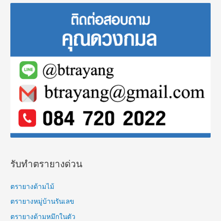
r
c
h
f
o
r
:
รับทำตรายางด่วน
ตรายางด้ามไม้
ตรายางหมู่บ้านรันเลข
ตรายางด้ามหมึกในตัว