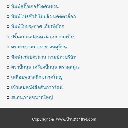
➲
พิมพ์สติ๊กเกอร์ไดคัทด่วน
➲
พิมพ์โบรชัวร์ ใบปลิว แคตตาล็อก
➲
พิมพ์ใบประกาศ เกียรติบัตร
➲
ปริ้นแบบแปลนด่วน แบบก่อสร้าง
➲
ตรายางด่วน ตรายางหมู่บ้าน
➲
พิมพ์นามบัตรด่วน นามบัตรบริษัท
➲
ตราปั๊มนูน เครื่องปั๊มนูน ตราดุลนูน
➲
เคลือบพลาสติกขนาดใหญ่
➲
เข้าเล่มหนังสือสันกาวร้อน
➲
สแกนภาพขนาดใหญ่
Copyright © www.บ้านตรายาง.com