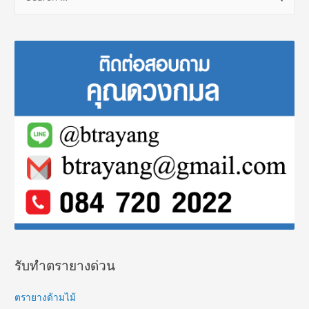
e
a
r
c
h
f
o
r
:
รับทำตรายางด่วน
ตรายางด้ามไม้