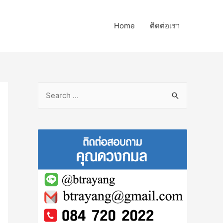
Home
ติดต่อเรา
S
e
a
r
c
h
f
o
r