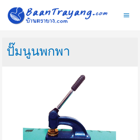
Main
Men
ปั๊มนูนพกพา