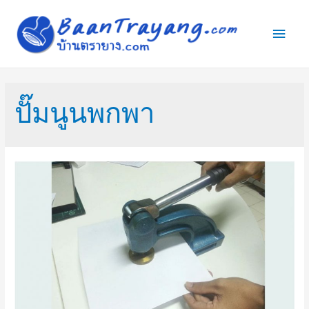
Main
Men
ปั๊มนูนพกพา